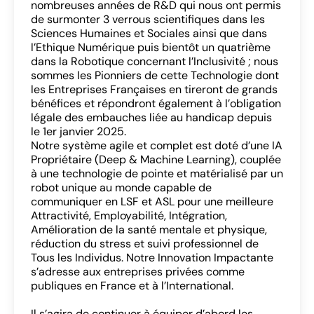
nombreuses années de R&D qui nous ont permis
de surmonter 3 verrous scientifiques dans les
Sciences Humaines et Sociales ainsi que dans
l’Ethique Numérique puis bientôt un quatrième
dans la Robotique concernant l’Inclusivité ; nous
sommes les Pionniers de cette Technologie dont
les Entreprises Françaises en tireront de grands
bénéfices et répondront également à l’obligation
légale des embauches liée au handicap depuis
le 1er janvier 2025.
Notre système agile et complet est doté d’une IA
Propriétaire (Deep & Machine Learning), couplée
à une technologie de pointe et matérialisé par un
robot unique au monde capable de
communiquer en LSF et ASL pour une meilleure
Attractivité, Employabilité, Intégration,
Amélioration de la santé mentale et physique,
réduction du stress et suivi professionnel de
Tous les Individus. Notre Innovation Impactante
s’adresse aux entreprises privées comme
publiques en France et à l’International.
Il s’agira de continuer à équiper d’abord les