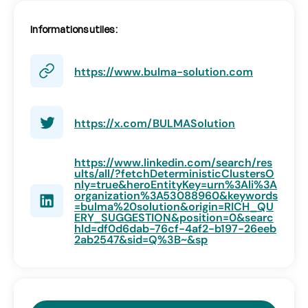
Volet administratif du recrutement
RSE
Informations utiles :
Diversité & Inclusion
https://www.bulma-solution.com
https://x.com/BULMASolution
https://www.linkedin.com/search/res
ults/all/?fetchDeterministicClustersO
nly=true&heroEntityKey=urn%3Ali%3A
organization%3A53088960&keywords
=bulma%20solution&origin=RICH_QU
ERY_SUGGESTION&position=0&searc
hId=df0d6dab-76cf-4af2-b197-26eeb
2ab2547&sid=Q%3B~&sp