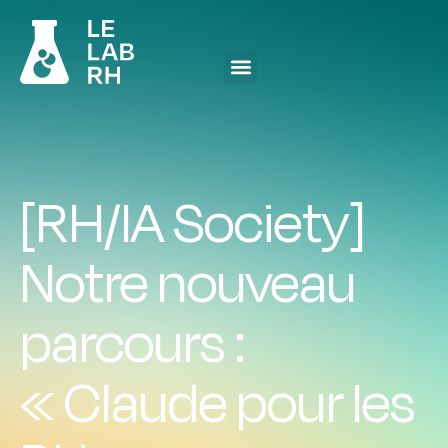
[RH/IA Society]
Notre nouveau
parcours :
« Claude pour les