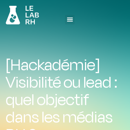
[Hackadémie]
Visibilité ou lead :
quel objectif
dans les médias