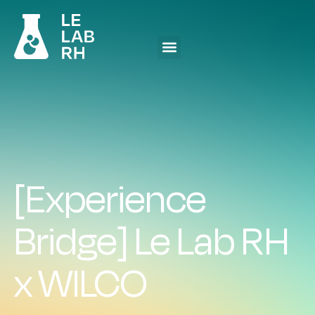
[Experience
Bridge] Le Lab RH
x WILCO