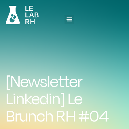
[Newsletter
Linkedin] Le
Brunch RH #04