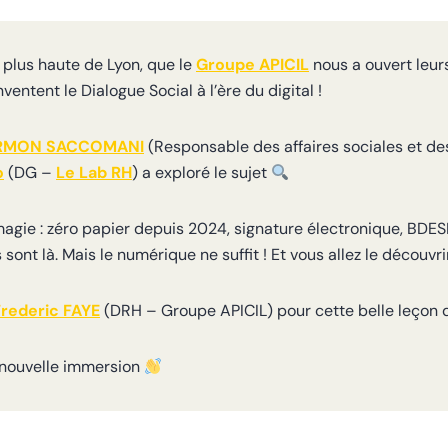
a plus haute de Lyon, que le
Groupe APICIL
nous a ouvert leurs
ventent le Dialogue Social à l’ère du digital !
ARMON SACCOMANI
(Responsable des affaires sociales et d
o
(DG –
Le Lab RH
) a exploré le sujet
 magie : zéro papier depuis 2024, signature électronique, BDE
sont là. Mais le numérique ne suffit ! Et vous allez le découvr
Frederic FAYE
(DRH – Groupe APICIL) pour cette belle leçon d
 nouvelle immersion