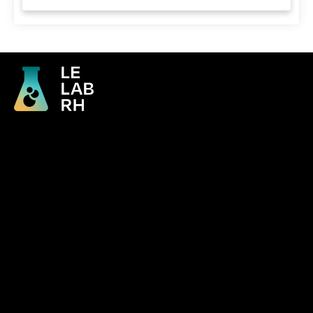
Accueil
Je suis un cabinet conseil
Écosystème
Je suis un corporate
Nos ressources
Je suis une startup
Nous contacter
Mentions légales
Restez dans
la boucle !
SUIVEZ-NOUS