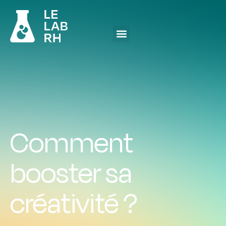
Comment
booster sa
créativité ?