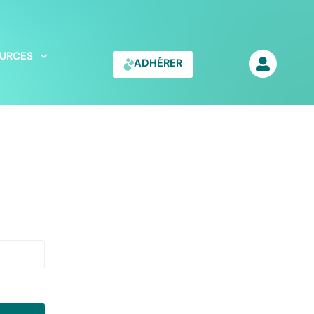
URCES
ADHÉRER